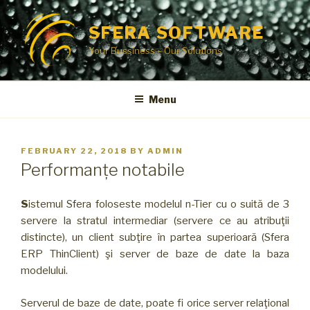
Skip
to
SFERA SOFTWARE
content
Your Bussiness – Our Solutions
Menu
POSTED
FEBRUARY 22, 2018
BY
ADMIN
ON
Performanțe notabile
S
istemul Sfera foloseste modelul n-Tier cu o suită de 3
servere la stratul intermediar (servere ce au atribuţii
distincte), un client subţire în partea superioară (Sfera
ERP ThinClient) şi server de baze de date la baza
modelului.
Serverul de baze de date, poate fi orice server relaţional