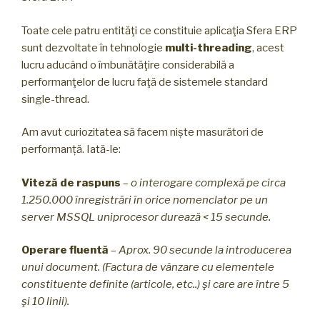
Toate cele patru entităţi ce constituie aplicaţia Sfera ERP
sunt dezvoltate în tehnologie
multi-threading
, acest
lucru aducând o îmbunătăţire considerabilă a
performanţelor de lucru faţă de sistemele standard
single-thread.
Am avut curiozitatea să facem niște masurători de
performanță. Iată-le:
Viteză de raspuns
–
o interogare complexă pe circa
1.250.000 înregistrări în orice nomenclator pe un
server MSSQL uniprocesor durează < 15 secunde.
Operare fluentă
–
Aprox. 90 secunde la introducerea
unui document. (Factura de vânzare cu elementele
constituente definite (articole, etc..) şi care are între 5
şi 10 linii).